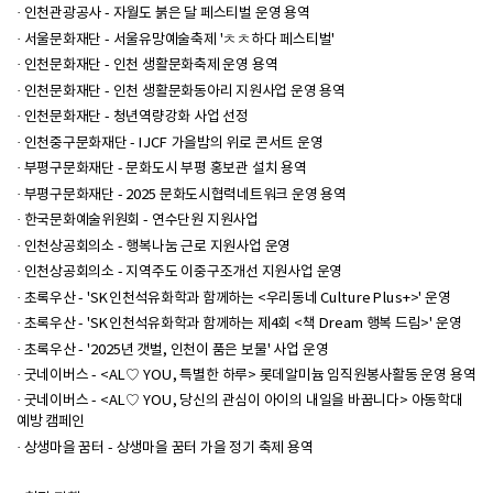
· 인천관광공사 - 자월도 붉은 달 페스티벌 운영 용역
· 서울문화재단 - 서울유망예술축제 'ㅊㅊ하다 페스티벌'
· 인천문화재단 - 인천 생활문화축제 운영 용역
· 인천문화재단 - 인천 생활문화동아리 지원사업 운영 용역
· 인천문화재단 - 청년역량강화 사업 선정
· 인천중구문화재단 - IJCF 가을밤의 위로 콘서트 운영
· 부평구문화재단 - 문화도시 부평 홍보관 설치 용역
· 부평구문화재단 - 2025 문화도시협력네트워크 운영 용역
· 한국문화예술위원회 - 연수단원 지원사업
· 인천상공회의소 - 행복나눔 근로 지원사업 운영
· 인천상공회의소 - 지역주도 이중구조개선 지원사업 운영
· 초록우산 - 'SK인천석유화학과 함께하는 <우리동네 Culture Plus+>' 운영
· 초록우산 - 'SK인천석유화학과 함께하는 제4회 <책 Dream 행복 드림>' 운영
· 초록우산 - '2025년 갯벌, 인천이 품은 보물' 사업 운영
· 굿네이버스 - <AL♡ YOU, 특별한 하루> 롯데알미늄 임직원봉사활동 운영 용역
· 굿네이버스 - <AL♡ YOU, 당신의 관심이 아이의 내일을 바꿉니다> 아동학대
예방 캠페인
· 상생마을 꿈터 - 상생마을 꿈터 가을 정기 축제 용역