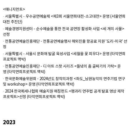
<매니지먼트>
· 서울특별시 - 우수공연예술제 <제3회 서울연희대전-소고대전> 운영 (서울연희
대전 추진단)
· 예술경영지원센터 - 순수예술을 통한 전국 공연장 활성화 사업 <세 개의 사물>
선정
· 전통공연예술진흥재단 - 전통공연예술행사 해외진출 항공료 지원 '도리-미국' 선
정
· 서울특별시 - 서울시 문화재 발굴 육성사업 <세월을 꽃 피우다> 운영 (타악연희
프로젝트 맥박)
· 전통공연예술진흥재단 - 디 아트 스팟 시리즈 <들녘의 춤 골짜기의 가락> 운
영 (타악연희프로젝트 맥박)
· 한국문화예술위원회 - 2024년도 창작의과정 <좌도_남원농악의 연주기법 연구
및 workshop> 운영 (타악연희프로젝트 맥박)
· 2024 한국메세나협회 예술지원 매칭펀드 <꽹과리 연주법 공개 발표 영상 제작
프로젝트>선정 (타악연희프로젝트 맥박)
2023