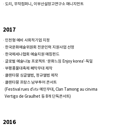
· 도리, 무작컴퍼니, 이부산설장고연구소 매니지먼트
2017
· 인천형 예비 사회적기업 지정
· 한국문화예술위원회 전문인력 지원사업 선정
· 한국메세나협회 예술지원 매칭펀드
· 글로벌 예술나눔 프로젝트 ‘문화느낌 Enjoy korea'-독일
· 부평풍물대축제 폐막무대 제작
· 클랜타몽 싱글앨범, 정규앨범 제작
· 클랜타몽 프랑스 남부투어 콘서트
(Festival rues d'été 메인무대, Clan Tamong au cinéma
Vertigo de Graulhet 등 8개 단독콘서트)
2016