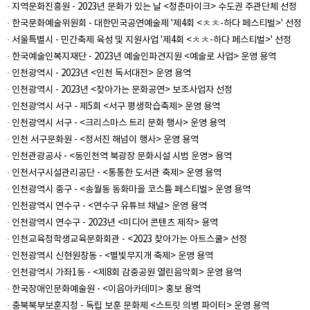
· 지역문화진흥원 - 2023년 문화가 있는 날 <청춘마이크> 수도권 주관단체 선정
· 한국문화예술위원회 - 대한민국공연예술제 '제4회 <ㅊㅊ-하다 페스티벌>' 선정
· 서울특별시 - 민간축제 육성 및 지원사업 '제4회 <ㅊㅊ-하다 페스티벌>' 선정
· 한국예술인복지재단 - 2023년 예술인파견지원 <예술로 사업> 운영 용역
· 인천광역시 - 2023년 <인천 독서대전> 운영 용역
· 인천광역시 - 2023년 <찾아가는 문화공연> 보조사업자 선정
· 인천광역시 서구 - 제5회 <서구 평생학습축제> 운영 용역
· 인천광역시 서구 - <크리스마스 트리 문화 행사> 운영 용역
· 인천 서구문화원 - <정서진 해넘이 행사> 운영 용역
· 인천관광공사 - <동인천역 북광장 문화시설 시범 운영> 용역
· 인천서구시설관리공단 - <통통한 도서관 축제> 운영 용역
· 인천광역시 중구 - <송월동 동화마을 코스튬 페스티벌> 운영 용역
· 인천광역시 연수구 - <연수구 유튜브 채널> 운영 용역
· 인천광역시 연수구 - 2023년 <미디어 콘텐츠 제작> 용역
· 인천교육청학생교육문화회관 - <2023 찾아가는 아트스쿨> 선정
· 인천광역시 신현원창동 - <별빛무지개 축제> 운영 용역
· 인천광역시 가좌1동 - <제8회 감중공원 열린음악회> 운영 용역
· 한국장애인문화예술원 - <이음아카데미> 홍보 용역
· 충북북부보훈지청 - 독립 보훈 문화제 <스트릿 의병 파이터> 운영 용역