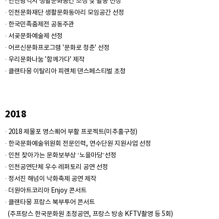
· 인천광역시 생활문화공간 조성 및 활동 선정
· 인천문화재단 생활문화동아리 모임공간 선정
· 한국민족춤제전 공동주관
· 서곶문화예술제 선정
· 어르신문화프로그램 '문화로 청춘' 선정
· 우리문화나눔 '함께가다' 제작
· 클랜타몽 이탈리아 피렌체 댄스페스티벌 초청
2018
· 2018 제물포 영스퀘어 부활 프로젝트(미추홀구청)
· 한국문화예술위원회 전문인력, 연수단원 지원사업 선정
· 인천 찾아가는 문화보부상 ‘노을마당’선정
· 인천공연단체 우수 레퍼토리 공연 선정
· 정서진 해넘이 낙화축제 공연 제작
· 더원아트코리아 Enjoy 콘서트
· 클랜타몽 프랑스 북부투어 콘서트
(주프랑스 한국문화원 초청공연, 프랑스 방송 KFTV촬영 등 5회)