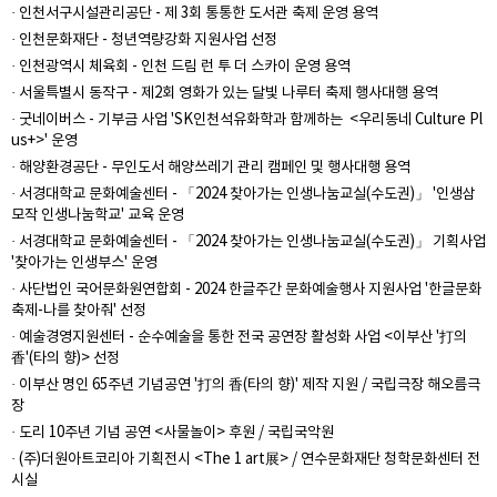
· 인천서구시설관리공단 - 제 3회 통통한 도서관 축제 운영 용역
· 인천문화재단 - 청년역량강화 지원사업 선정
· 인천광역시 체육회 - 인천 드림 런 투 더 스카이 운영 용역
· 서울특별시 동작구 - 제2회 영화가 있는 달빛 나루터 축제 행사대행 용역
· 굿네이버스 - 기부금 사업 'SK인천석유화학과 함께하는 <우리동네 Culture Pl
us+>' 운영
· 해양환경공단 - 무인도서 해양쓰레기 관리 캠페인 및 행사대행 용역
· 서경대학교 문화예술센터 - 「2024 찾아가는 인생나눔교실(수도권)」 '인생삼
모작 인생나눔학교' 교육 운영
· 서경대학교 문화예술센터 - 「2024 찾아가는 인생나눔교실(수도권)」 기획사업
'찾아가는 인생부스' 운영
· 사단법인 국어문화원연합회 - 2024 한글주간 문화예술행사 지원사업 '한글문화
축제-나를 찾아줘' 선정
· 예술경영지원센터 - 순수예술을 통한 전국 공연장 활성화 사업 <이부산 '打의
香'(타의 향)> 선정
· 이부산 명인 65주년 기념공연 '打의 香(타의 향)' 제작 지원 / 국립극장 해오름극
장
· 도리 10주년 기념 공연 <사물놀이> 후원 / 국립국악원
· (주)더원아트코리아 기획전시 <The 1 art展> / 연수문화재단 청학문화센터 전
시실