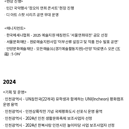
<현장 진행>
· 민간 국악행사 '정오의 연희 콘서트' 현장 진행
· 디 아트 스팟 시리즈 공연 무대 운영
<매니지먼트>
· 한국메세나협회 - 2025 예술지원 매칭펀드 '서울연희대전' 공모 선정
· 서울문화재단 - 원로예술지원사업 '이부산류 설장고 및 작품 전수 발표 공연'
· 안양문화예술재단 - 모든예술31(경기예술활동지원)×안양 '타로맨스 오온 (五
蘊) : 5 ON'
2024
<기획 및 운영>
· 인천광역시 - UN참전국(22개국) 유학생과 함께하는 UNI(Incheon) 평화캠프
운영 용역
· 인천광역시 - 인천상륙작전 기념 국제평화도시 선포식 운영 용역
· 인천광역시 - 2024년 인천 생활문화축제 보조사업자 선정
· 인천광역시 - 2024년 한복사랑 인천시민 놀이마당 사업 보조사업자 선정