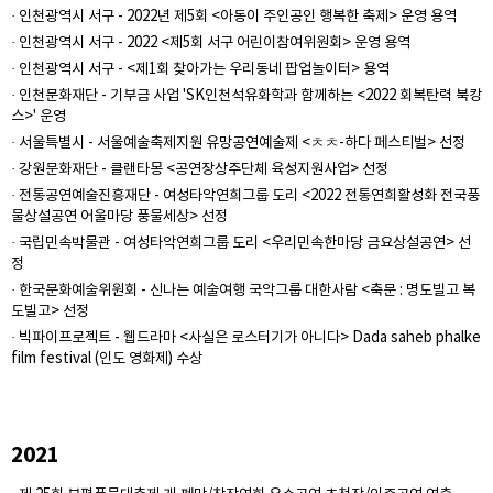
· 인천광역시 서구 - 2022년 제5회 <아동이 주인공인 행복한 축제> 운영 용역
· 인천광역시 서구 - 2022 <제5회 서구 어린이참여위원회> 운영 용역
· 인천광역시 서구 - <제1회 찾아가는 우리동네 팝업놀이터> 용역
· 인천문화재단 - 기부금 사업 'SK인천석유화학과 함께하는 <2022 회복탄력 북캉
스>' 운영
· 서울특별시 - 서울예술축제지원 유망공연예술제 <ㅊㅊ-하다 페스티벌> 선정
· 강원문화재단 - 클랜타몽 <공연장상주단체 육성지원사업> 선정
· 전통공연예술진흥재단 - 여성타악연희그룹 도리 <2022 전통연희활성화 전국풍
물상설공연 어울마당 풍물세상> 선정
· 국립민속박물관 - 여성타악연희그룹 도리 <우리민속한마당 금요상설공연> 선
정
· 한국문화예술위원회 - 신나는 예술여행 국악그룹 대한사람 <축문 : 명도빌고 복
도빌고> 선정
· 빅파이프로젝트 - 웹드라마 <사실은 로스터기가 아니다> Dada saheb phalke
film festival (인도 영화제) 수상
2021