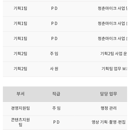
기획1팀
P D
청춘마이크 사업 
기획1팀
P D
청춘마이크 사업 
기획1팀
P D
청춘마이크 사업 
기획2팀
주 임
기획2팀 사업 운
기획2팀
사 원
기획팀 업무 보조
부서
직급
담당 업무
경영지원팀
주 임
행정 관리
콘텐츠지원
P D
영상 기획·촬영·편집
팀