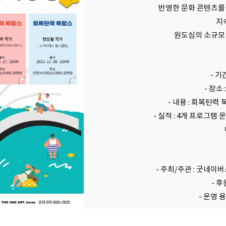
반영한 문화 콘텐츠를
지
원도심의 소규모
- 기
- 장소
- 내용 : 회복탄력
- 실적 : 4개 프로그램 
- 주최/주관 : 굿네
- 
- 운영 