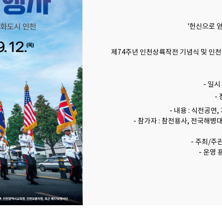
'헌신으로 
제74주년 인천상륙작전 기념식 및 인
- 일시
- 
- 내용 : 식전공연
- 참가자 : 참전용사, 전국해병대
- 주최/주
- 운영 